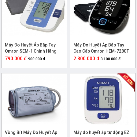
Máy Đo Huyết Áp Bắp Tay
Máy Đo Huyết Áp Bắp Tay
Omron SEM-1 Chính Hãng
Cao Cấp Omron HEM-7280T
Bluetooth
790.000 đ
2.800.000 đ
900.000 đ
3.100.000 đ
Vòng Bít Máy Đo Huyết Áp
Máy đo huyết áp tự động EZ