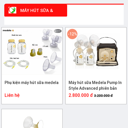
MÁY HÚT SỮA &
PHỤ KIỆN
-12%
Phụ kiện máy hút sữa medela
Máy hút sữa Medela Pump In
Style Advanced phiên bản
mới nhất
Liên hệ
2.800.000 đ
3.200.000 đ