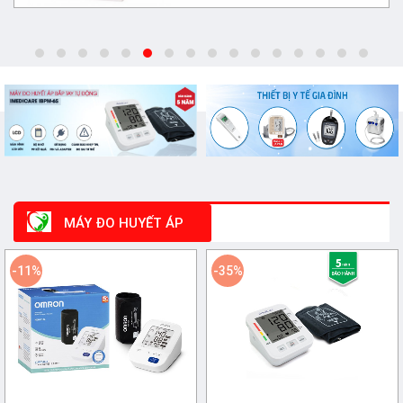
MÁY ĐO HUYẾT ÁP
-11%
-35%