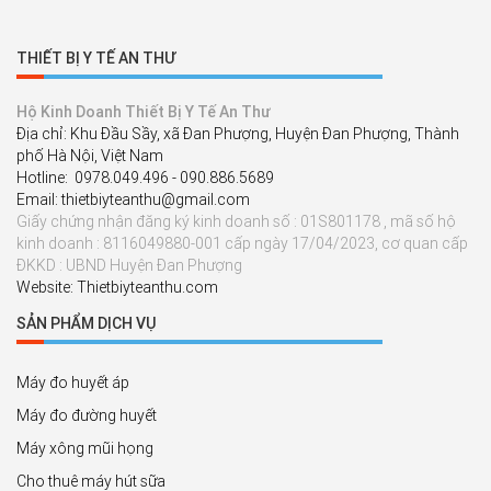
THIẾT BỊ Y TẾ AN THƯ
Hộ Kinh Doanh Thiết Bị Y Tế An Thư
Địa chỉ: Khu Đầu Sầy, xã Đan Phượng, Huyện Đan Phượng, Thành
phố Hà Nội, Việt Nam
Hotline: 0978.049.496 - 090.886.5689
Email: thietbiyteanthu@gmail.com
Giấy chứng nhận đăng ký kinh doanh số : 01S801178 , mã số hộ
kinh doanh : 8116049880-001 cấp ngày 17/04/2023, cơ quan cấp
ĐKKD : UBND Huyện Đan Phượng
Website: Thietbiyteanthu.com
SẢN PHẨM DỊCH VỤ
Máy đo huyết áp
Máy đo đường huyết
Máy xông mũi họng
Cho thuê máy hút sữa