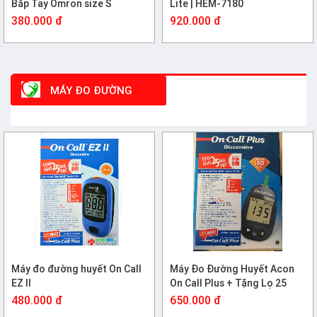
Bắp Tay Omron size S
Lite | HEM-7180
380.000 đ
920.000 đ
MÁY ĐO ĐƯỜNG
HUYẾT
Máy đo đường huyết On Call
Máy Đo Đường Huyết Acon
EZ II
On Call Plus + Tặng Lọ 25
Que Thử ( Bảo Hành Trọn Đời
480.000 đ
650.000 đ
)