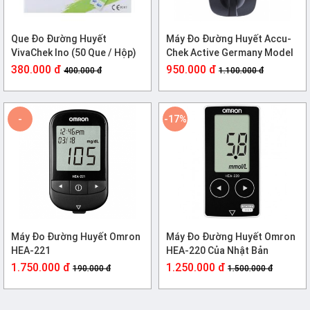
Que Đo Đường Huyết
Máy Đo Đường Huyết Accu-
VivaChek Ino (50 Que / Hộp)
Chek Active Germany Model
2020
380.000 đ
950.000 đ
400.000 đ
1.100.000 đ
-
-17%
-821%
Máy Đo Đường Huyết Omron
Máy Đo Đường Huyết Omron
HEA-221
HEA-220 Của Nhật Bản
1.750.000 đ
1.250.000 đ
190.000 đ
1.500.000 đ