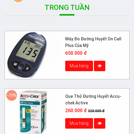
TRONG TUẦN
Máy Đo Đường Huyết On Call
Plus Của Mỹ
650.000 đ
Mua hàng
-19%
Que Thử Đường Huyết Accu-
chek Active
260.000 đ
320.000 đ
Mua hàng