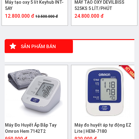
Máy tạo oxy 5 lít Keyhub INT-
MÁY TẠO OXY DEVILBISS
5AY
525KS 5 LÍT/PHÚT
12.800.000 đ
24.800.000 đ
13.500.000 đ
SẢN PHẨM BÁN
CHẠY
Máy Đo Huyết Áp Bắp Tay
Máy đo huyết áp tự động EZ
Omron Hem 7142T2
Lite | HEM-7180
950.000 đ
920.000 đ