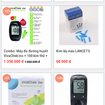
-10%
Combo: Máy đo đường huyết
Kim lấy máu LANCETS
VivaChek Ino + 100 kim thử +
50 que
1.350.000 đ
60.000 đ
1.500.000 đ
-5%
-14%