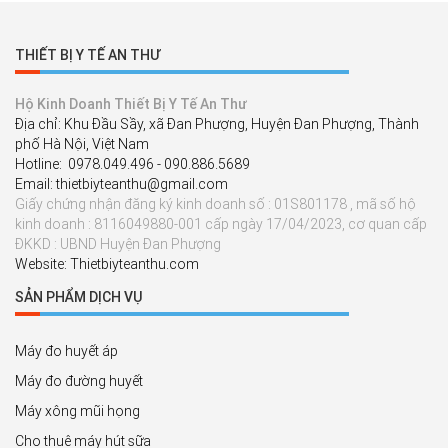
THIẾT BỊ Y TẾ AN THƯ
Hộ Kinh Doanh Thiết Bị Y Tế An Thư
Địa chỉ: Khu Đầu Sầy, xã Đan Phượng, Huyện Đan Phượng, Thành
phố Hà Nội, Việt Nam
Hotline: 0978.049.496 - 090.886.5689
Email: thietbiyteanthu@gmail.com
Giấy chứng nhận đăng ký kinh doanh số : 01S801178 , mã số hộ
kinh doanh : 8116049880-001 cấp ngày 17/04/2023, cơ quan cấp
ĐKKD : UBND Huyện Đan Phượng
Website: Thietbiyteanthu.com
SẢN PHẨM DỊCH VỤ
Máy đo huyết áp
Máy đo đường huyết
Máy xông mũi họng
Cho thuê máy hút sữa