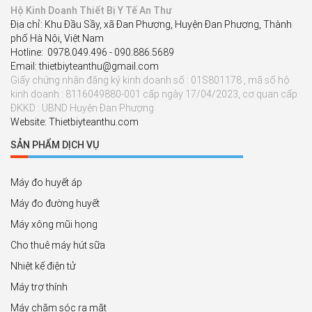
Hộ Kinh Doanh Thiết Bị Y Tế An Thư
Địa chỉ: Khu Đầu Sầy, xã Đan Phượng, Huyện Đan Phượng, Thành
phố Hà Nội, Việt Nam
Hotline: 0978.049.496 - 090.886.5689
Email: thietbiyteanthu@gmail.com
Giấy chứng nhận đăng ký kinh doanh số : 01S801178 , mã số hộ
kinh doanh : 8116049880-001 cấp ngày 17/04/2023, cơ quan cấp
ĐKKD : UBND Huyện Đan Phượng
Website: Thietbiyteanthu.com
SẢN PHẨM DỊCH VỤ
Máy đo huyết áp
Máy đo đường huyết
Máy xông mũi họng
Cho thuê máy hút sữa
Nhiệt kế điện tử
Máy trợ thính
Máy chăm sóc ra mặt