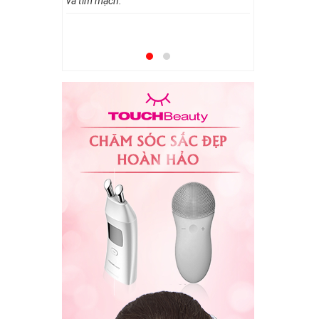
và tim mạch.
Để chữa bệ
pháp dùng t
chọn một 
thể thiếu 
huyết áp n
Mời bạn the