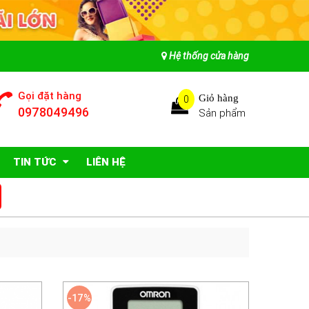
Hệ thống cửa hàng
Gọi đặt hàng
Giỏ hàng
0
0978049496
Sản phẩm
TIN TỨC
LIÊN HỆ
-17%