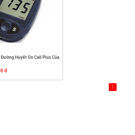
 cao huyết áp nên kiêng ăn
nh dưỡng ảnh hưởng không nhỏ
nh điều trị bệnh cao huyết áp.
Đường Huyết On Call Plus Của
i bệnh cần phải cẩn trọng
 lựa chọn thực phẩm. Dưới đây là
0 đ
ng kị trong chế độ ăn của người
uyết áp cao.
1
huyết áp nên ăn gì và không