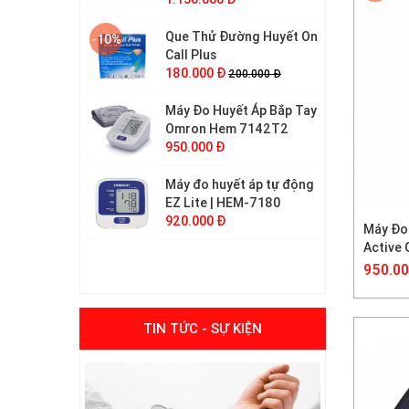
Que Thử Đường Huyết On
-10%
Call Plus
180.000 Đ
200.000 Đ
Máy Đo Huyết Áp Bắp Tay
Omron Hem 7142T2
950.000 Đ
Máy đo huyết áp tự động
EZ Lite | HEM-7180
920.000 Đ
Máy Đo
Vòng Bít Máy Đo Huyết
Active
Áp Bắp Tay Omron size S
950.00
380.000 Đ
Máy Đo Huyết Áp Bắp Tay
-10%
TIN TỨC - SỰ KIỆN
Cao Cấp Omron HEM-
7280T Bluetooth
2.800.000 Đ
3.100.000 Đ