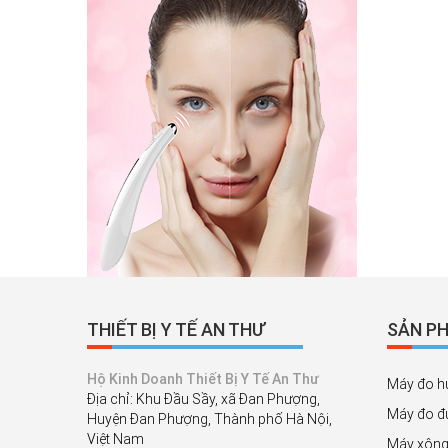
THIẾT BỊ Y TẾ AN THƯ
SẢN PH
Hộ Kinh Doanh Thiết Bị Y Tế An Thư
Máy đo h
Địa chỉ: Khu Đầu Sầy, xã Đan Phượng,
Máy đo đ
Huyện Đan Phượng, Thành phố Hà Nội,
Việt Nam
Máy xông