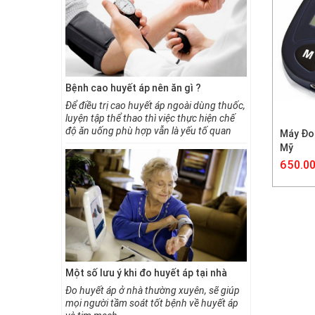
Bệnh cao huyết áp nên ăn gì ?
Bệnh nhân
gì?
Để điều trị cao huyết áp ngoài dùng thuốc,
luyện tập thể thao thì việc thực hiện chế
Chế độ di
độ ăn uống phù hợp vẫn là yếu tố quan
đến quá trì
Máy Đo 
trọng để giúp bạn đẩy lùi bệnh nhanh
Do đó ngườ
Mỹ
chóng. Tuân thủ việc ăn uống và kết hợp
trong việc
650.00
uống thuốc đều đặn sẽ giúp bạn duy trì
một số kiê
được huyết áp ở mức bình thường, theo
mắc bệnh h
các chuyên gia những người cao huyết áp
nên tăng cường bổ sung các loại thực
phẩm sau đây:
Một số lưu ý khi đo huyết áp tại nhà
Bệnh cao 
Đo huyết áp ở nhà thường xuyên, sẽ giúp
nên ăn gì?
mọi người tầm soát tốt bệnh về huyết áp