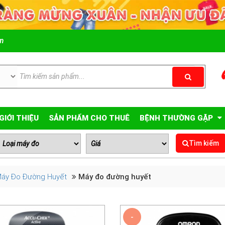
om
GIỚI THIỆU
SẢN PHẨM CHO THUÊ
BỆNH THƯỜNG GẶP
Tìm kiếm
áy Đo Đường Huyết
Máy đo đường huyết
-