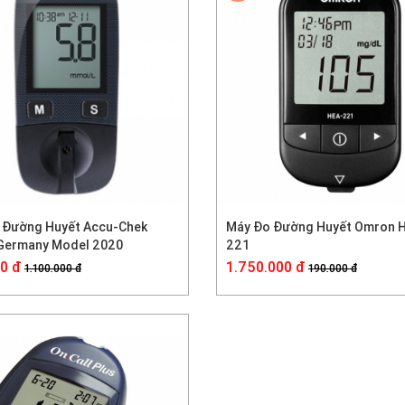
-821%
 Đường Huyết Accu-Chek
Máy Đo Đường Huyết Omron 
 Germany Model 2020
221
0 đ
1.750.000 đ
1.100.000 đ
190.000 đ