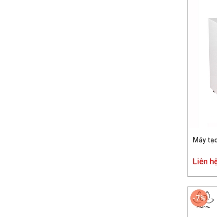
Máy tạo
Liên h
-7%