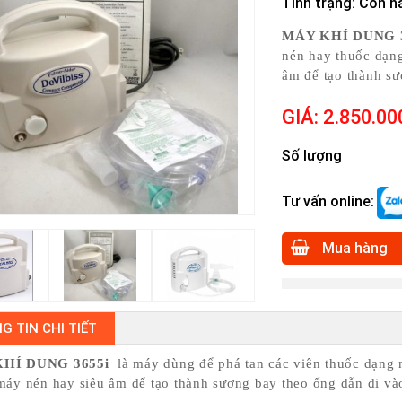
Tình trạng
: Còn h
MÁY KHÍ DUNG 
nén hay thuốc dạn
âm để tạo thành sư
GIÁ:
2.850.00
Số lượng
Tư vấn online:
Mua hàng
G TIN CHI TIẾT
HÍ DUNG 3655i
là máy dùng để phá tan các viên thuốc dạng 
máy nén hay siêu âm để tạo thành sương bay theo ống dẫn đi và