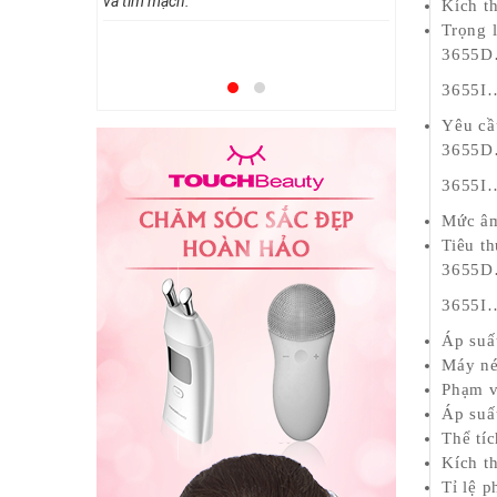
và tim mạch.
Để chữa bệ
Kích t
pháp dùng t
Trọng 
chọn một 
3655
thể thiếu 
huyết áp n
3655
Mời bạn the
Yêu cầ
3655
3655
Mức 
Tiêu th
3655
3655
Áp su
Máy n
Phạm 
Áp s
Thể 
Kích
Tỉ l