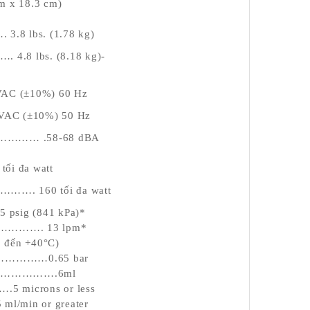
 x 18.3 cm)
s. (1.78 kg)
bs. (8.18 kg)-
(±10%) 60 Hz
 (±10%) 50 Hz
… .58-68 dBA
đa watt
60 tối đa watt
ig (841 kPa)*
…………. 13 lpm*
đến +40°C)
……………0.65 bar
………………….6ml
crons or less
in or greater