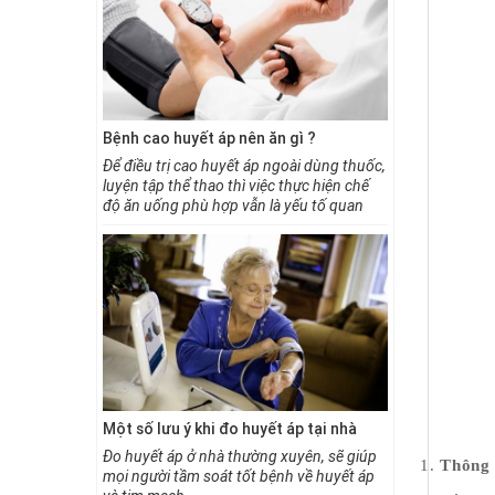
Bệnh cao huyết áp nên ăn gì ?
Bệnh nhân
gì?
Để điều trị cao huyết áp ngoài dùng thuốc,
luyện tập thể thao thì việc thực hiện chế
Chế độ di
độ ăn uống phù hợp vẫn là yếu tố quan
đến quá trì
trọng để giúp bạn đẩy lùi bệnh nhanh
Do đó ngườ
chóng. Tuân thủ việc ăn uống và kết hợp
trong việc
uống thuốc đều đặn sẽ giúp bạn duy trì
một số kiê
được huyết áp ở mức bình thường, theo
mắc bệnh h
các chuyên gia những người cao huyết áp
nên tăng cường bổ sung các loại thực
phẩm sau đây:
Một số lưu ý khi đo huyết áp tại nhà
Bệnh cao 
Đo huyết áp ở nhà thường xuyên, sẽ giúp
Thông 
nên ăn gì?
mọi người tầm soát tốt bệnh về huyết áp