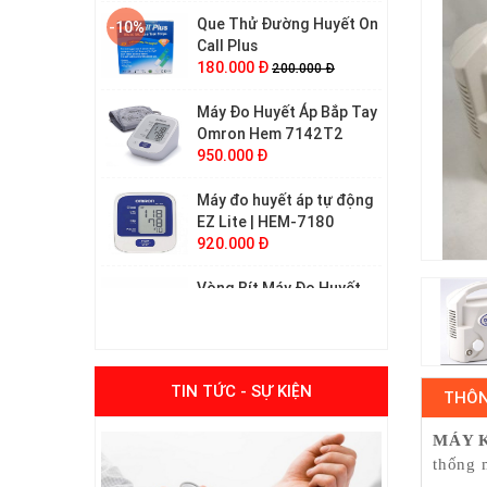
-10%
Call Plus
180.000 Đ
200.000 Đ
Máy Đo Huyết Áp Bắp Tay
Omron Hem 7142T2
950.000 Đ
Máy đo huyết áp tự động
EZ Lite | HEM-7180
920.000 Đ
Vòng Bít Máy Đo Huyết
Áp Bắp Tay Omron size S
380.000 Đ
Máy Đo Huyết Áp Bắp Tay
-10%
Cao Cấp Omron HEM-
TIN TỨC - SỰ KIỆN
7280T Bluetooth
2.800.000 Đ
3.100.000 Đ
THÔN
MÁY K
thống 