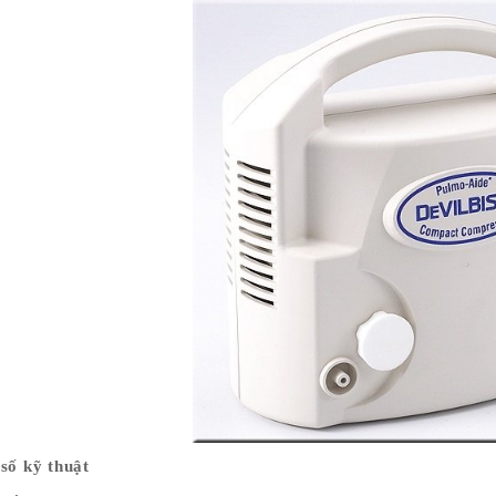
 cao huyết áp nên kiêng ăn
nh dưỡng ảnh hưởng không nhỏ
nh điều trị bệnh cao huyết áp.
i bệnh cần phải cẩn trọng
 lựa chọn thực phẩm. Dưới đây là
ng kị trong chế độ ăn của người
uyết áp cao.
huyết áp nên ăn gì và không
số kỹ thuật