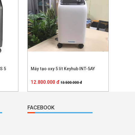
S 5
Máy tạo oxy 5 lít Keyhub INT-5AY
12.800.000 đ
13.500.000 đ
FACEBOOK