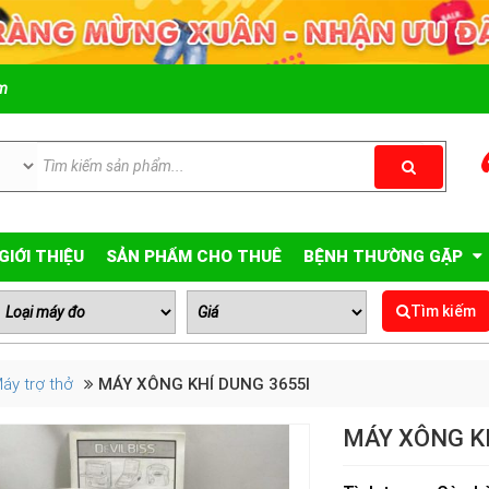
om
GIỚI THIỆU
SẢN PHẨM CHO THUÊ
BỆNH THƯỜNG GẶP
Tìm kiếm
áy trợ thở
MÁY XÔNG KHÍ DUNG 3655I
MÁY XÔNG KH