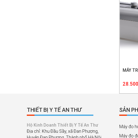
MÁY TR
28.500
THIẾT BỊ Y TẾ AN THƯ
SẢN PH
Hộ Kinh Doanh Thiết Bị Y Tế An Thư
Máy đo h
Địa chỉ: Khu Đầu Sầy, xã Đan Phượng,
Máy đo đ
Huyện Đan Phượng, Thành phố Hà Nội,