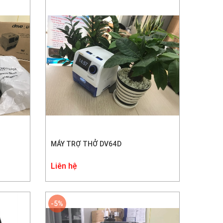
MÁY TRỢ THỞ DV64D
Liên hệ
-5%