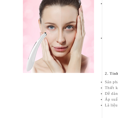
2. Tín
Sản ph
Thiết k
Dễ dàn
Áp suất
Là liệu