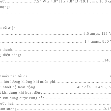
nh cao huyết áp, ngoài các biện
hước…………………7.5” W x 4.0” H x 7.8” D (19.1 cm x 10.8 cm
huốc, tập luyện thì việc lựa
lượng:
chế độ ăn uống phù hợp không
D……………………………………………………………………………. 3.8 lb
với bệnh này? Vậy người cao
ên ăn gì và không nên ăn gì?
I………………………………………………………………………………. 4.8 l
o dõi bài viết dưới đây!
u về điện:
D………………………………………………………. 8.5 amps, 115 VAC 
I……………………………………………………….. 1.4 amps, 830 VAC
âm thanh…………………………………………………………………………
ụ điện năng:
D……………………………………….…………………………..…140 tối 
I……………………………………………………………………………………. 1
ất máy nén tối đa………………………………………………….. . 35 ps
én lưu lượng không khí miễn phí……………………………………
vi nhiệt độ hoạt động ……………………… +40° đến +104°F (+5 
uất khí dung khi hoạt động……………………………………………
tích khí dung được cung cấp………………………………………
 thước hạt…………………………………………………………………….5 mi
ệ phun sương………………………………………………………….0.15 ml/m