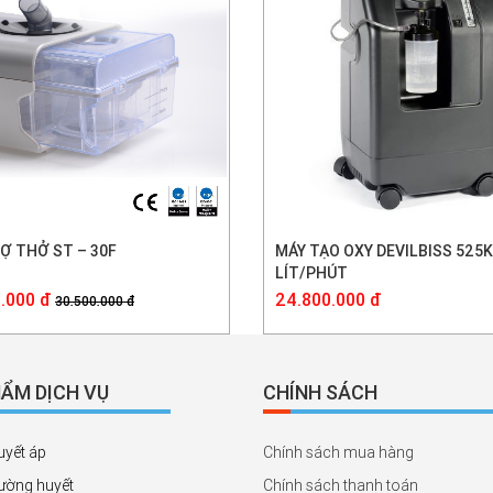
Ợ THỞ ST – 30F
MÁY TẠO OXY DEVILBISS 525K
LÍT/PHÚT
.000 đ
24.800.000 đ
30.500.000 đ
ẨM DỊCH VỤ
CHÍNH SÁCH
uyết áp
Chính sách mua hàng
ường huyết
Chính sách thanh toán