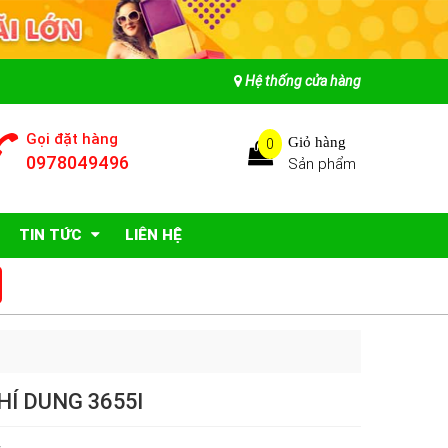
Hệ thống cửa hàng
Gọi đặt hàng
Giỏ hàng
0
0978049496
Sản phẩm
TIN TỨC
LIÊN HỆ
Í DUNG 3655I