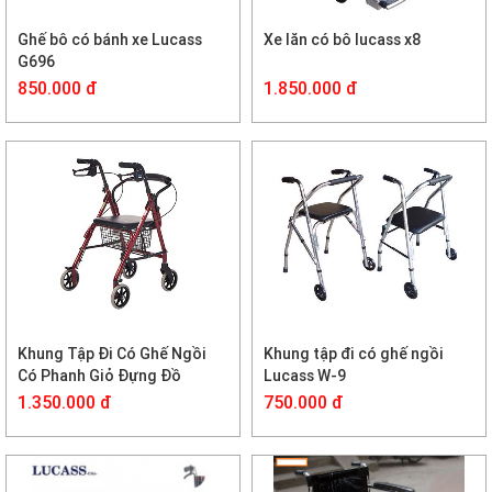
Ghế bô có bánh xe Lucass
Xe lăn có bô lucass x8
G696
850.000 đ
1.850.000 đ
Khung Tập Đi Có Ghế Ngồi
Khung tập đi có ghế ngồi
Có Phanh Giỏ Đựng Đồ
Lucass W-9
LUCASS W14
1.350.000 đ
750.000 đ