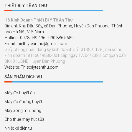
THIẾT BỊ Y TẾ AN THƯ
Hộ Kinh Doanh Thiết Bị Y Tế An Thư
Địa chỉ: Khu Đầu Sầy, xã Đan Phượng, Huyện Đan Phượng, Thành
phố Hà Nội, Việt Nam
Hotline: 0978.049.496 - 090.886.5689
Email: thietbiyteanthu@gmail.com
Giấy chứng nhận đăng ký kinh doanh số : 01S801178 , mã số hộ
kinh doanh : 8116049880-001 cấp ngày 17/04/2023, cơ quan cấp
ĐKKD : UBND Huyện Đan Phượng
Website: Thietbiyteanthu.com
SẢN PHẨM DỊCH VỤ
Máy đo huyết áp
Máy đo đường huyết
Máy xông mũi họng
Cho thuê máy hút sữa
Nhiệt kế điện tử