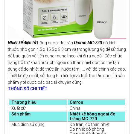
Nhiệt kế điện tử
hồng ngoại đo trán
Omron MC-720
có kích
thước nhỏ gọn 4.5 x 15.5 x 3.9 cm và trọng lượng 9g dễ sử dụng
dễ bảo quản và tiện dụng mang theo khi đi ra ngoài. Các chức
năng hỗ trợ khác hữu ích ngoài đo thân nhiệt còn có thể tận
dụng để đo nhiệt độ thức ăn, nước tắm, .... với độ chính xác cao.
Thiết kế đẹp mắt, sử dụng Pin tiện lợi và tuổi thọ Pin cao. Là sản
phẩm y tế được các bác sĩ khuyên dùng.
THÔNG SỐ CHI TIẾT
Thương hiệu
Omron
Xuất xứ
China
Sản phẩm
Nhiệt kế hồng ngoại đo
tráng MC-720
Mục đích sử dụng
Đo trán, đo thân nhiệt
Đo nhiệt độ phòng
Đo nhiệt độ thức ăn