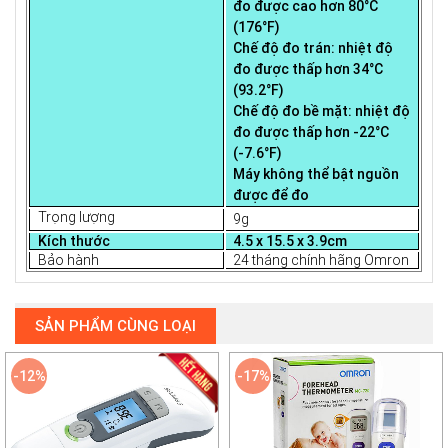
đo được cao hơn 80°C
(176°F)
Chế độ đo trán: nhiệt độ
đo được thấp hơn 34°C
(93.2°F)
Chế độ đo bề mặt: nhiệt độ
đo được thấp hơn -22°C
(-7.6°F)
Máy không thể bật nguồn
được để đo
Trọng lượng
9g
Kích thước
4.5 x 15.5 x 3.9cm
Bảo hành
24 tháng chính hãng Omron
SẢN PHẨM CÙNG LOẠI
-12%
-17%