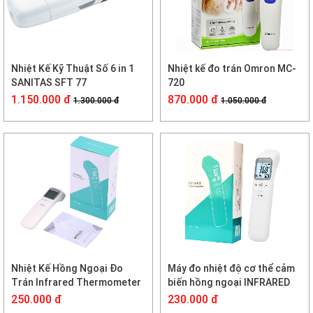
Nhiệt Kế Kỹ Thuật Số 6 in 1
Nhiệt kế đo trán Omron MC-
SANITAS SFT 77
720
1.150.000 đ
870.000 đ
1.300.000 đ
1.050.000 đ
Nhiệt Kế Hồng Ngoại Đo
Máy đo nhiệt độ cơ thể cảm
Trán Infrared Thermometer
biến hồng ngoại INFRARED
CK-T1803
CK-T1502 (Personal Infrared
250.000 đ
230.000 đ
Thermometer / Nhiệt kế điện