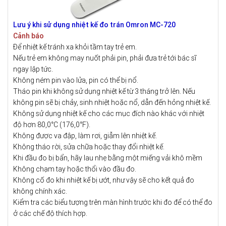
Lưu ý khi sử dụng nhiệt kế đo trán Omron MC-720
Cảnh báo
Để nhiệt kế tránh xa khỏi tầm tay trẻ em.
Nếu trẻ em không may nuốt phải pin, phải đưa trẻ tới bác sĩ
ngay lập tức.
Không ném pin vào lửa, pin có thể bị nổ.
Tháo pin khi không sử dụng nhiệt kế từ 3 tháng trở lên. Nếu
không pin sẽ bị chảy, sinh nhiệt hoặc nổ, dẫn đến hỏng nhiệt kế.
Không sử dụng nhiệt kế cho các mục đích nào khác với nhiệt
độ hơn 80,0°C (176,0°F).
Không được va đập, làm rơi, giẫm lên nhiệt kế.
Không tháo rời, sửa chữa hoặc thay đổi nhiệt kế.
Khi đầu đo bị bẩn, hãy lau nhẹ bằng một miếng vải khô mềm
Không chạm tay hoặc thổi vào đầu đo.
Không cố đo khi nhiệt kế bị ướt, như vậy sẽ cho kết quả đo
không chính xác.
Kiểm tra các biểu tượng trên màn hình trước khi đo để có thể đo
ở các chế độ thích hợp.