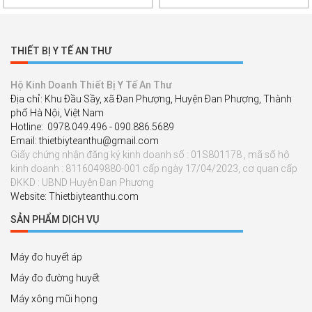
tử)
THIẾT BỊ Y TẾ AN THƯ
Hộ Kinh Doanh Thiết Bị Y Tế An Thư
Địa chỉ: Khu Đầu Sầy, xã Đan Phượng, Huyện Đan Phượng, Thành
phố Hà Nội, Việt Nam
Hotline: 0978.049.496 - 090.886.5689
Email: thietbiyteanthu@gmail.com
Giấy chứng nhận đăng ký kinh doanh số : 01S801178 , mã số hộ
kinh doanh : 8116049880-001 cấp ngày 17/04/2023, cơ quan cấp
ĐKKD : UBND Huyện Đan Phượng
Website: Thietbiyteanthu.com
SẢN PHẨM DỊCH VỤ
Máy đo huyết áp
Máy đo đường huyết
Máy xông mũi họng