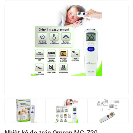
Nhiệt kế đo trán Omron MC-720