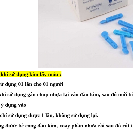
nh cao huyết áp, ngoài các biện
huốc, tập luyện thì việc lựa
chế độ ăn uống phù hợp không
với bệnh này? Vậy người cao
ên ăn gì và không nên ăn gì?
o dõi bài viết dưới đây!
khi sử dụng kim lấy máu :
sử dụng 01 lần cho 01 người
khi sử dụng gắn chụp nhựa lại vào đầu kim, sau đó mới b
 ý đụng vào
chỉ sử dụng được 1 lần, không sử dụng lại.
g được bẻ cong đầu kim, xoay phần nhựa rồi sau đó rút 