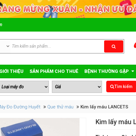
om
GIỚI THIỆU
SẢN PHẨM CHO THUÊ
BỆNH THƯỜNG GẶP
Tìm kiếm
áy Đo Đường Huyết
Que thử máu
Kim lấy máu LANCETS
Kim lấy máu