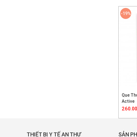
-19%
Que Th
Active
260.00
THIẾT BỊ Y TẾ AN THƯ
SẢN PH