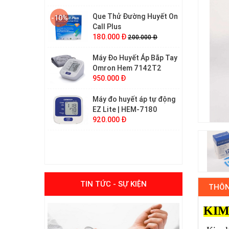
Que Thử Đường Huyết On
-10%
Call Plus
180.000 Đ
200.000 Đ
Máy Đo Huyết Áp Bắp Tay
Omron Hem 7142T2
950.000 Đ
Máy đo huyết áp tự động
EZ Lite | HEM-7180
920.000 Đ
Vòng Bít Máy Đo Huyết
Áp Bắp Tay Omron size S
380.000 Đ
Máy Đo Huyết Áp Bắp Tay
-10%
Cao Cấp Omron HEM-
TIN TỨC - SỰ KIỆN
THÔN
7280T Bluetooth
2.800.000 Đ
3.100.000 Đ
KIM