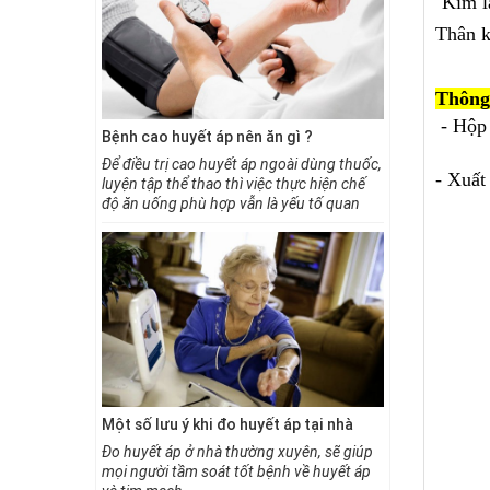
Kim l
Thân k
Thông 
- Hộp
Bệnh cao huyết áp nên ăn gì ?
Bệnh nhân
gì?
Để điều trị cao huyết áp ngoài dùng thuốc,
- Xuất
luyện tập thể thao thì việc thực hiện chế
Chế độ di
độ ăn uống phù hợp vẫn là yếu tố quan
đến quá trì
trọng để giúp bạn đẩy lùi bệnh nhanh
Do đó ngườ
chóng. Tuân thủ việc ăn uống và kết hợp
trong việc
uống thuốc đều đặn sẽ giúp bạn duy trì
một số kiê
được huyết áp ở mức bình thường, theo
mắc bệnh h
các chuyên gia những người cao huyết áp
nên tăng cường bổ sung các loại thực
phẩm sau đây:
Một số lưu ý khi đo huyết áp tại nhà
Bệnh cao 
Đo huyết áp ở nhà thường xuyên, sẽ giúp
nên ăn gì?
mọi người tầm soát tốt bệnh về huyết áp