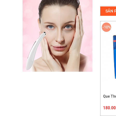
SẢN 
-10%
Que Thử
180.00