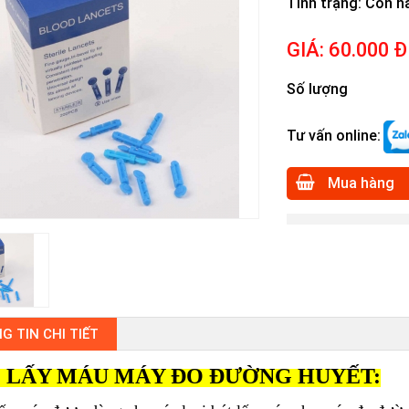
Tình trạng
: Còn h
GIÁ:
60.000 Đ
Số lượng
Tư vấn online:
Mua hàng
G TIN CHI TIẾT
 LẤY MÁU MÁY ĐO ĐƯỜNG HUYẾT: