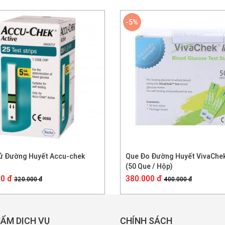
-5%
ử Đường Huyết Accu-chek
Que Đo Đường Huyết VivaChek
(50 Que / Hộp)
0 đ
380.000 đ
320.000 đ
400.000 đ
ẨM DỊCH VỤ
CHÍNH SÁCH