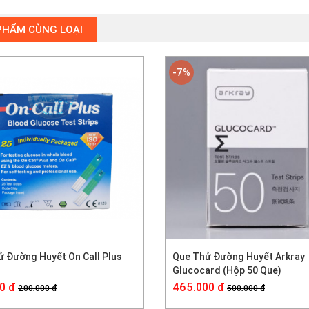
PHẨM CÙNG LOẠI
-7%
 Đường Huyết On Call Plus
Que Thử Đường Huyết Arkray
Glucocard (Hộp 50 Que)
0 đ
465.000 đ
200.000 đ
500.000 đ