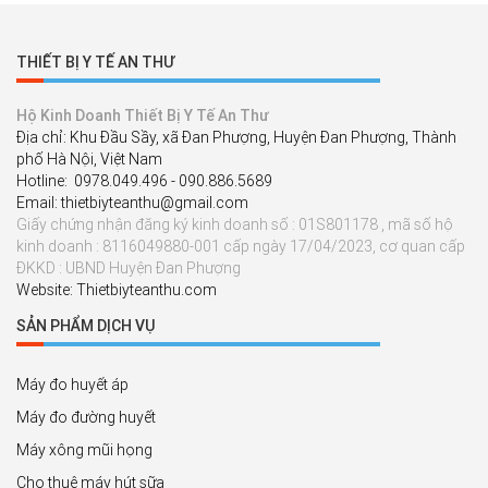
THIẾT BỊ Y TẾ AN THƯ
Hộ Kinh Doanh Thiết Bị Y Tế An Thư
Địa chỉ: Khu Đầu Sầy, xã Đan Phượng, Huyện Đan Phượng, Thành
phố Hà Nội, Việt Nam
Hotline: 0978.049.496 - 090.886.5689
Email: thietbiyteanthu@gmail.com
Giấy chứng nhận đăng ký kinh doanh số : 01S801178 , mã số hộ
kinh doanh : 8116049880-001 cấp ngày 17/04/2023, cơ quan cấp
ĐKKD : UBND Huyện Đan Phượng
Website: Thietbiyteanthu.com
SẢN PHẨM DỊCH VỤ
Máy đo huyết áp
Máy đo đường huyết
Máy xông mũi họng
Cho thuê máy hút sữa